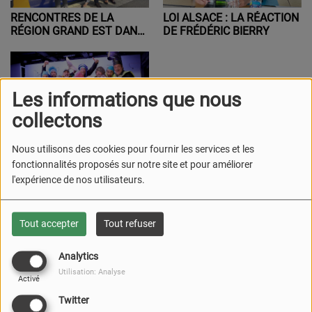
RENCONTRES DE LA
LOI ALSACE : LA RÉACTION
RÉGION GRAND EST DANS
DE FRÉDÉRIC BIERRY
LE BAS-RHIN
Les informations que nous
collectons
Nous utilisons des cookies pour fournir les services et les
DRUSENHEIM : 31ÈME
fonctionnalités proposés sur notre site et pour améliorer
REVUE DE LA
CHOUCROUTERIE LE 8 MAI
l'expérience de nos utilisateurs.
2026
Tout accepter
Tout refuser
DERNIERS TITRES DIFFUSÉS
PLUS
Analytics
09:30
Feels
Utilisation: Analyse
Activé
CALVIN HARRIS
Twitter
Acheter ce titre