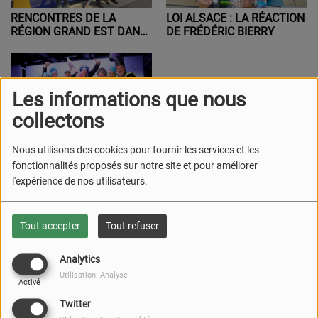
RENCONTRES DE LA
LOI ALSACE : LA RÉACTION
RÉGION GRAND EST DANS
DE FRÉDÉRIC BIERRY
LE BAS-RHIN
Les informations que nous
collectons
Nous utilisons des cookies pour fournir les services et les
DRUSENHEIM : 31ÈME
fonctionnalités proposés sur notre site et pour améliorer
REVUE DE LA
l'expérience de nos utilisateurs.
CHOUCROUTERIE LE 8 MAI
2026
Tout accepter
Tout refuser
DERNIERS TITRES DIFFUSÉS
PLUS
Analytics
00:38
Proud mary
Utilisation: Analyse
Activé
CREEDENCE CLEARWATER REVIVAL
Twitter