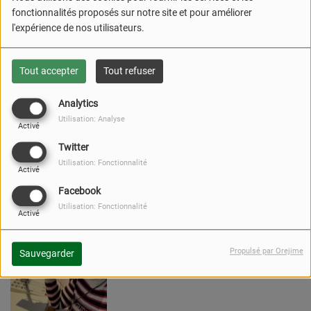
fonctionnalités proposés sur notre site et pour améliorer
l'expérience de nos utilisateurs.
ON SÈME FORT
Tout accepter
Tout refuser
Analytics
Utilisation: Analyse
Activé
Twitter
Utilisation: Fonctionnalité
Activé
Facebook
SABRINA
Utilisation: Fonctionnalité
Activé
Propulsé par Orejime
Sauvegarder