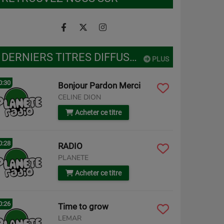
DERNIERS TITRES DIFFUSÉS
PLUS
0:30
Bonjour Pardon Merci
CELINE DION
Acheter ce titre
0:28
RADIO
PLANETE
Acheter ce titre
0:26
Time to grow
LEMAR