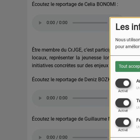
Écoutez le reportage de Celia BONOMI :
Les in
Nous utilison
pour améliore
Être membre du CrJGE, c’est participer à des com
locaux, représenter la jeunesse lors d’événement
initiatives concrètes sur des enjeux majeurs : édu
Tout accep
Écoutez le reportage de Deniz BOZKURT :
A
Ut
Activé
T
Ut
Activé
Écoutez le reportage de Guillaume MARECHAL :
F
Ut
Activé