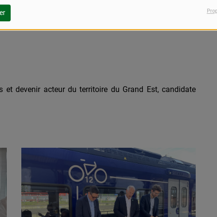
Pro
er
es et devenir acteur du territoire du Grand Est, candidate