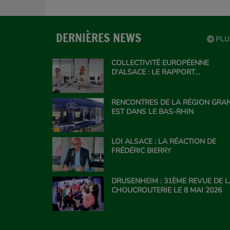
DERNIÈRES NEWS
PLU
COLLECTIVITÉ EUROPÉENNE
D'ALSACE : LE RAPPORT
CONCERNANT LE PPL' VISANT À
FAIRE SORTIR LA CEA DE LA RÉGI
GRAND EST
RENCONTRES DE LA RÉGION GRA
EST DANS LE BAS-RHIN
LOI ALSACE : LA RÉACTION DE
FRÉDÉRIC BIERRY
DRUSENHEIM : 31ÈME REVUE DE 
CHOUCROUTERIE LE 8 MAI 2026