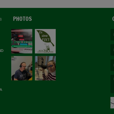
PHOTOS
S
(L
ON
ND
(L
LA
(L