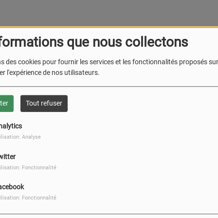
formations que nous collectons
s des cookies pour fournir les services et les fonctionnalités proposés sur 
r l'expérience de nos utilisateurs.
missions thématiques, débattre, rencontrer élus et acteurs
s culturels, sportifs ou mémoriels, et surtout porter des
cation, environnement, culture, santé, vie lycéenne.
ter
Tout refuser
nalytics
ilisation: Analyse
witter
ilisation: Fonctionnalité
acebook
ilisation: Fonctionnalité