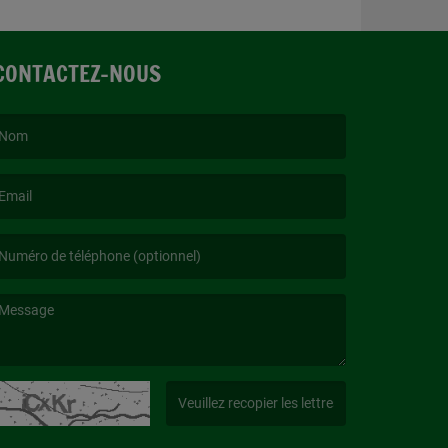
CONTACTEZ-NOUS
e nom est obligatoire. )
’email est obligatoire. )
e message est obligatoire. )
(Captcha invalide. )